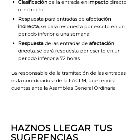
Clasificación
de la entrada en
impacto
directo
página web
pueda
o indirecto
funcionar.
Respuesta
para entradas de
afectación
Activadas por
indirecta
, se dará respuesta por escrito en un
defecto.
Las cookies
periodo inferior a una semana.
técnicas son
Respuesta
de las entradas de
afectación
estrictamente
directa
, se dará respuesta por escrito en un
necesarias para
que nuestra
periodo inferior a 72 horas.
página web
funcione y
La responsable de la tramitación de las entradas
puedas
es la coordinadora de la FACLM, que rendirá
navegar por la
misma. Este
cuentas ante la Asamblea General Ordinaria.
tipo de cookies
son las que,
por ejemplo,
nos permiten
identificarte,
darte acceso a
HAZNOS LLEGAR TUS
determinadas
partes
SUGERENCIAS
restringidas de