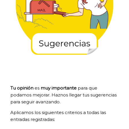
Tu opinión
es
muy importante
para que
podamos mejorar. Haznos llegar tus sugerencias
para seguir avanzando.
COOKIES
TÉCNICAS
Aplicamos los siguientes criterios a todas las
NECESARIAS.
entradas registradas:
Para que
nuestra