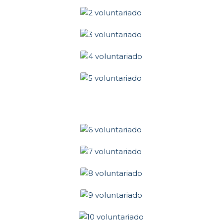
funcionamiento
de la página
como los
distintos
servicios que
ofrece. Por
tanto, estas
cookies no
tienen una
finalidad
publicitaria, sino
que únicamente
sirven para que
nuestra página
web funcione
mejor,
adaptándose a
nuestros
usuarios en
general.
Activándolas
contribuirás a
dicha mejora