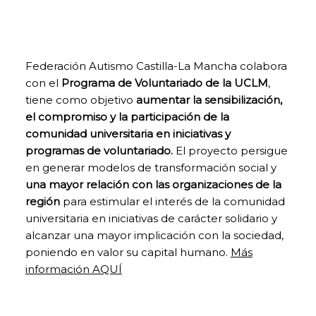
la página si
fuese
necesario, o
recordar
Federación Autismo Castilla-La Mancha colabora
diferentes
opciones o
con el
Programa de Voluntariado de la UCLM
,
servicios ya
tiene como objetivo
aumentar la sensibilización,
seleccionados
el compromiso y la participación de la
por ti, como tus
comunidad universitaria
en iniciativas y
preferencias de
privacidad. Por
programas de voluntariado.
El proyecto persigue
ello, están
en generar modelos de transformación social y
activadas por
una mayor relación con las organizaciones de la
defecto, no
siendo
región
para estimular el interés de la comunidad
necesaria tu
universitaria en iniciativas de carácter solidario y
autorización al
alcanzar una mayor implicación con la sociedad,
respecto. A
poniendo en valor su capital humano.
Más
través de la
configuración
información AQUÍ
de tu
navegador,
puedes