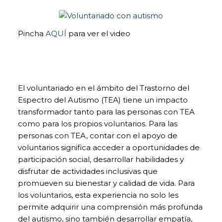
bloquear o
alertar de la
presencia de
este tipo de
Pincha
AQUÍ
para ver el video
cookies, si bien
dicho bloqueo
afectará al
correcto
funcionamiento
El voluntariado en el ámbito del Trastorno del
de las distintas
funcionalidades
Espectro del Autismo (TEA) tiene un impacto
de nuestra
transformador tanto para las personas con TEA
página web.
como para los propios voluntarios. Para las
personas con TEA, contar con el apoyo de
voluntarios significa acceder a oportunidades de
COOKIES DE
participación social, desarrollar habilidades y
ANÁLISIS. Para
la mejora
disfrutar de actividades inclusivas que
continua de
promueven su bienestar y calidad de vida. Para
nuestra página
los voluntarios, esta experiencia no solo les
web. Puedes
activarlas o
permite adquirir una comprensión más profunda
desactivarlas.
del autismo, sino también desarrollar empatía,