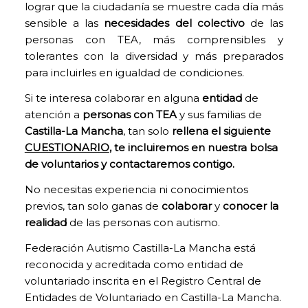
página web
lograr que la ciudadanía se muestre cada día más
pueda
sensible a las
necesidades del colectivo
de las
funcionar.
personas con TEA, más comprensibles y
Activadas por
tolerantes con la diversidad y más preparados
defecto.
para incluirles en igualdad de condiciones.
Las cookies
técnicas son
Si te interesa colaborar en alguna
entidad
de
estrictamente
necesarias para
atención a
personas con TEA
y sus familias de
que nuestra
Castilla-La Mancha
, tan solo
rellena el siguiente
página web
CUESTIONARIO
,
te incluiremos en nuestra bolsa
funcione y
de voluntarios y contactaremos contigo.
puedas
navegar por la
No necesitas experiencia ni conocimientos
misma. Este
tipo de cookies
previos, tan solo ganas de
colaborar
y
conocer la
son las que,
realidad
de las personas con autismo.
por ejemplo,
nos permiten
Federación Autismo Castilla-La Mancha está
identificarte,
reconocida y acreditada como entidad de
darte acceso a
voluntariado inscrita en el Registro Central de
determinadas
partes
Entidades de Voluntariado en Castilla-La Mancha.
restringidas de