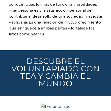
Las cookies de
conocer otras formas de funcionar, habilidades
análisis nos
interpersonales y la satisfacción personal de
permiten
contribuir al desarrollo de una sociedad más justa
estudiar la
navegación de
y solidaria. Es una relación de mutuo crecimiento
los usuarios de
que enriquece a ambas partes y fortalece los
nuestra página
lazos comunitarios.
web en general
(por ejemplo,
qué secciones
de la página son
las más visitadas,
qué servicios se
DESCUBRE EL
usan más y si
VOLUNTARIADO CON
funcionan
correctamente,
TEA Y CAMBIA EL
etc.). A partir de
MUNDO
la información
estadística sobre
la navegación en
nuestra página
web, podemos
mejorar tanto el
propio