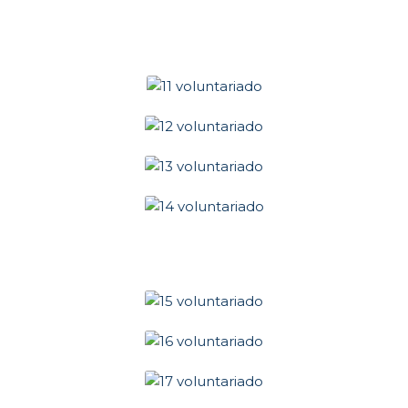
continua.
Puedes activar o
desactivar estas
cookies
marcando la
casilla
correspondiente,
estando
desactivadas por
defecto.
COOKIES DE
FUNCIONALIDAD Y
PERSONALIZACIÓN.
Para mejorar la
funcionalidad y
personalización de
nuestra página web
en base a tus
preferencias.
Puedes activarlas o
desactivarlas.