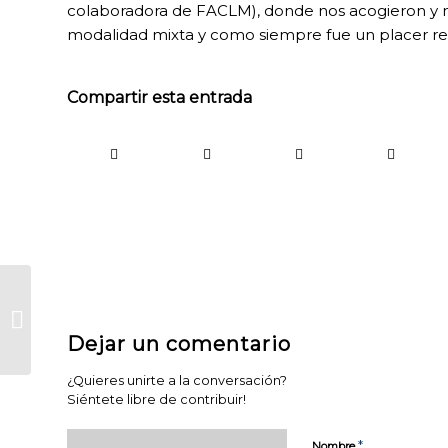
colaboradora de FACLM), donde nos acogieron y no
modalidad mixta y como siempre fue un placer reu
Compartir esta entrada
Marcar la casilla de
fines sociales “no
supone pagar más
Dejar un comentario
impuestos&#...
COOKIES
TÉCNICAS
¿Quieres unirte a la conversación?
NECESARIAS.
Siéntete libre de contribuir!
Para que
nuestra
*
Nombre