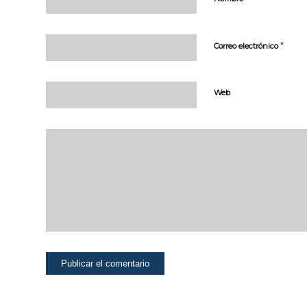
página web
pueda
funcionar.
Activadas por
*
Correo electrónico
defecto.
Las cookies
técnicas son
Web
estrictamente
necesarias para
que nuestra
página web
funcione y
puedas
navegar por la
misma. Este
tipo de cookies
son las que,
por ejemplo,
nos permiten
identificarte,
darte acceso a
determinadas
partes
restringidas de