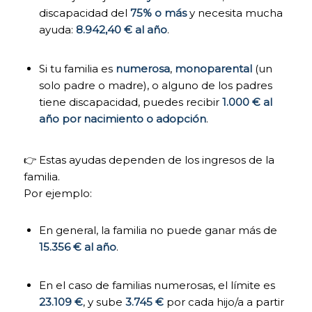
discapacidad del
75% o más
y necesita mucha
la página si
fuese
ayuda:
8.942,40 € al año
.
necesario, o
recordar
diferentes
Si tu familia es
numerosa
,
monoparental
(un
opciones o
solo padre o madre), o alguno de los padres
servicios ya
tiene discapacidad, puedes recibir
1.000 € al
seleccionados
año por nacimiento o adopción
.
por ti, como tus
preferencias de
privacidad. Por
ello, están
👉 Estas ayudas dependen de los ingresos de la
activadas por
familia.
defecto, no
Por ejemplo:
siendo
necesaria tu
autorización al
En general, la familia no puede ganar más de
respecto. A
15.356 € al año
.
través de la
configuración
de tu
En el caso de familias numerosas, el límite es
navegador,
23.109 €
, y sube
3.745 €
por cada hijo/a a partir
puedes