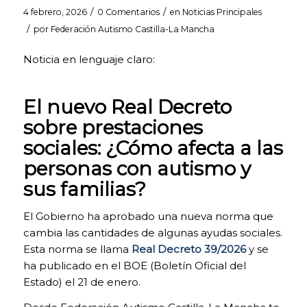
/
/
4 febrero, 2026
0 Comentarios
en
Noticias Principales
/
por
Federación Autismo Castilla-La Mancha
Noticia en lenguaje claro:
El nuevo Real Decreto
sobre prestaciones
sociales: ¿Cómo afecta a las
personas con autismo y
sus familias?
El Gobierno ha aprobado una nueva norma que
cambia las cantidades de algunas ayudas sociales.
COOKIES
Esta norma se llama
Real Decreto 39/2026
y se
TÉCNICAS
ha publicado en el BOE (Boletín Oficial del
NECESARIAS.
Estado) el 21 de enero.
Para que
nuestra