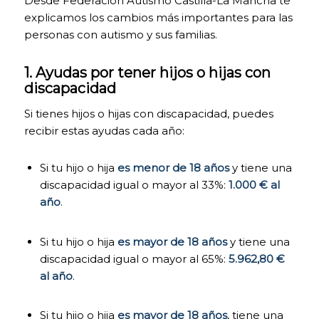
Desde Federación Autismo Castilla-La Mancha te
página web
explicamos los cambios más importantes para las
pueda
funcionar.
personas con autismo y sus familias.
Activadas por
defecto.
1. Ayudas por tener hijos o hijas con
Las cookies
discapacidad
técnicas son
estrictamente
Si tienes hijos o hijas con discapacidad, puedes
necesarias para
que nuestra
recibir estas ayudas cada año:
página web
funcione y
Si tu hijo o hija
es menor de 18 años
y tiene una
puedas
navegar por la
discapacidad igual o mayor al 33%:
1.000 € al
misma. Este
año
.
tipo de cookies
son las que,
por ejemplo,
Si tu hijo o hija
es mayor de 18 años
y tiene una
nos permiten
discapacidad igual o mayor al 65%:
5.962,80 €
identificarte,
al año
.
darte acceso a
determinadas
partes
Si tu hijo o hija
es mayor de 18 años
, tiene una
restringidas de