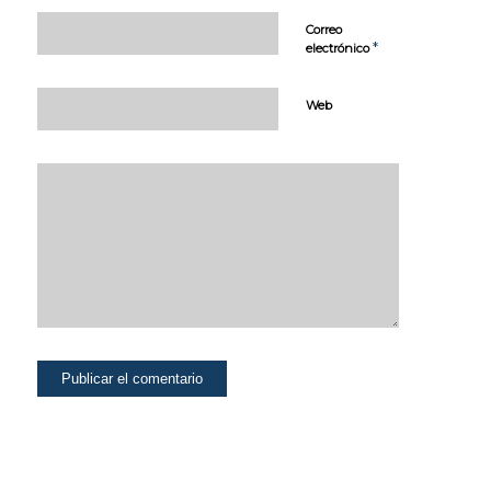
muy sencilla, te
Correo
pondremos un ejemplo
*
electrónico
ficticio: si tus últimas
búsquedas en la web
estuviesen
Web
relacionadas con
literatura de suspense,
te mostraríamos
publicidad sobre libros
de suspense. Por
tanto, activando este
tipo de cookies, la
publicidad que te
mostremos en nuestra
página web no será
genérica, sino que
estará orientada a tus
búsquedas, gustos e
intereses, ajustándose
por tanto
exclusivamente a ti.