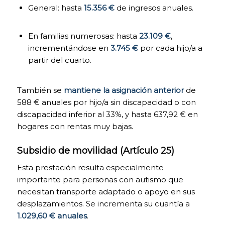
mejorarás la
General: hasta
15.356 €
de ingresos anuales.
funcionalidad de la
página web (por
ejemplo, adaptándose
En familias numerosas: hasta
23.109 €
,
a tu tipo de
incrementándose en
3.745 €
por cada hijo/a a
navegador) y la
partir del cuarto.
personalización de la
misma en base a tus
preferencias (por
También se
mantiene la asignación anterior
de
ejemplo, presentando
588 € anuales por hijo/a sin discapacidad o con
la información en el
idioma que hayas
discapacidad inferior al 33%, y hasta 637,92 € en
escogido en anteriores
hogares con rentas muy bajas.
ocasiones), lo cual
contribuirá a la
Subsidio de movilidad (Artículo 25)
facilidad, usabilidad y
comodidad de nuestra
Esta prestación resulta especialmente
página durante tu
navegación. Puedes
importante para personas con autismo que
activar o desactivar
necesitan transporte adaptado o apoyo en sus
estas cookies
desplazamientos. Se incrementa su cuantía a
marcando la casilla
1.029,60 € anuales
.
correspondiente,