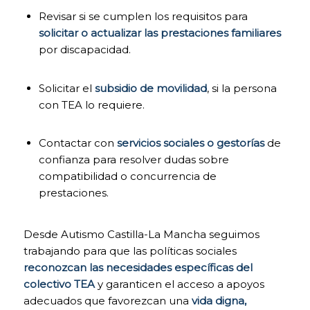
información)
Las cookies de
Revisar si se cumplen los requisitos para
publicidad nos
solicitar o actualizar las prestaciones familiares
permiten la gestión de
por discapacidad.
los espacios
publicitarios incluidos
en nuestra página web
Solicitar el
subsidio de movilidad
, si la persona
en base a criterios
con TEA lo requiere.
como el contenido
mostrado o la
frecuencia en la que se
Contactar con
servicios sociales o gestorías
de
muestran los anuncios.
Así por ejemplo, si se te
confianza para resolver dudas sobre
ha mostrado varias
compatibilidad o concurrencia de
veces un mismo
prestaciones.
anuncio en nuestra
página web, y no has
mostrado un interés
Desde Autismo Castilla-La Mancha seguimos
personal haciendo clic
trabajando para que las políticas sociales
sobre él, este no
volverá a aparecer. En
reconozcan las necesidades específicas del
resumen, activando
colectivo TEA
y garanticen el acceso a apoyos
este tipo de cookies, la
adecuados que favorezcan una
vida digna,
publicidad mostrada en