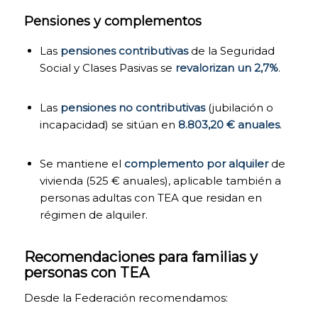
estando desactivadas
por defecto.
Pensiones y complementos
Las
pensiones contributivas
de la Seguridad
COOKIES DE
Social y Clases Pasivas se
revalorizan un 2,7%
.
PUBLICIDAD /
PUBLICIDAD
COMPORTAMENTAL.
Las
pensiones no contributivas
(jubilación o
Para mejorar la
incapacidad) se sitúan en
8.803,20 € anuales
.
gestión de la
publicidad mostrada
en nuestra página
Se mantiene el
complemento por alquiler
de
web, a fin de que sea
vivienda (525 € anuales), aplicable también a
más útil y diversa, y
menos repetitiva, y
personas adultas con TEA que residan en
para mostrarte
régimen de alquiler.
publicidad ajustada a
tus búsquedas,
gustos e intereses
Recomendaciones para familias y
personales. Puedes
personas con TEA
activarlas o
desactivarlas. (Pincha
Desde la Federación recomendamos:
para desplegar más