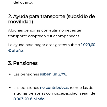
bloquear o
del cuarto.
alertar de la
presencia de
este tipo de
2. Ayuda para transporte (subsidio de
cookies, si bien
movilidad)
dicho bloqueo
afectará al
Algunas personas con autismo necesitan
correcto
transporte adaptado o ir acompañadas.
funcionamiento
de las distintas
La ayuda para pagar esos gastos sube a
1.029,60
funcionalidades
€ al año
.
de nuestra
página web.
3. Pensiones
COOKIES DE
Las pensiones
suben un 2,7%
.
ANÁLISIS. Para
la mejora
continua de
Las pensiones
no contributivas
(como las de
nuestra página
algunas personas con discapacidad) serán de
web. Puedes
8.803,20 € al año
.
activarlas o
desactivarlas.