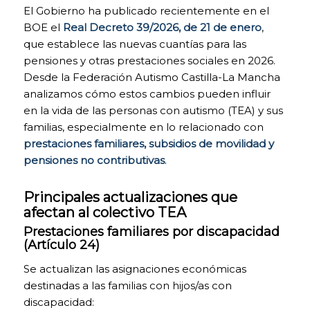
continua.
El Gobierno ha publicado recientemente en el
Puedes activar o
BOE el
Real Decreto 39/2026, de 21 de enero
,
desactivar estas
cookies
que establece las nuevas cuantías para las
marcando la
pensiones y otras prestaciones sociales en 2026.
casilla
Desde la Federación Autismo Castilla-La Mancha
correspondiente,
analizamos cómo estos cambios pueden influir
estando
desactivadas por
en la vida de las personas con autismo (TEA) y sus
defecto.
familias, especialmente en lo relacionado con
prestaciones familiares, subsidios de movilidad y
pensiones no contributivas
.
COOKIES DE
FUNCIONALIDAD Y
PERSONALIZACIÓN.
Principales actualizaciones que
Para mejorar la
afectan al colectivo TEA
funcionalidad y
Prestaciones familiares por discapacidad
personalización de
(Artículo 24)
nuestra página web
en base a tus
Se actualizan las asignaciones económicas
preferencias.
destinadas a las familias con hijos/as con
Puedes activarlas o
desactivarlas.
discapacidad: