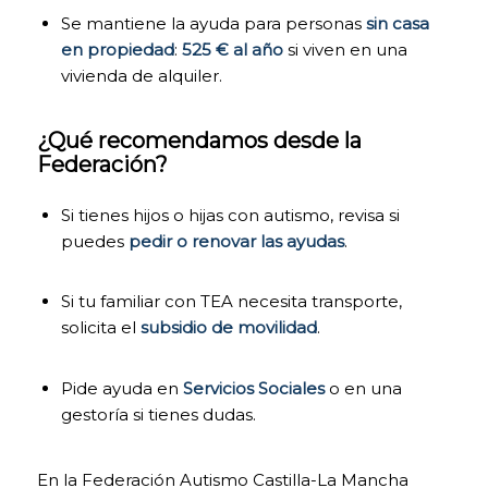
Las cookies de
Se mantiene la ayuda para personas
sin casa
análisis nos
en propiedad
:
525 € al año
si viven en una
permiten
estudiar la
vivienda de alquiler.
navegación de
los usuarios de
nuestra página
¿Qué recomendamos desde la
web en general
Federación?
(por ejemplo,
qué secciones
Si tienes hijos o hijas con autismo, revisa si
de la página son
las más visitadas,
puedes
pedir o renovar las ayudas
.
qué servicios se
usan más y si
funcionan
Si tu familiar con TEA necesita transporte,
correctamente,
solicita el
subsidio de movilidad
.
etc.). A partir de
la información
estadística sobre
Pide ayuda en
Servicios Sociales
o en una
la navegación en
gestoría si tienes dudas.
nuestra página
web, podemos
mejorar tanto el
En la Federación Autismo Castilla-La Mancha
propio