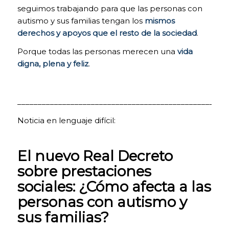
seguimos trabajando para que las personas con
funcionamiento
de la página
autismo y sus familias tengan los
mismos
como los
derechos y apoyos que el resto de la sociedad
.
distintos
servicios que
Porque todas las personas merecen una
vida
ofrece. Por
digna, plena y feliz
.
tanto, estas
cookies no
tienen una
finalidad
___________________________________________________
publicitaria, sino
que únicamente
Noticia en lenguaje difícil:
sirven para que
nuestra página
web funcione
El nuevo Real Decreto
mejor,
adaptándose a
sobre prestaciones
nuestros
sociales: ¿Cómo afecta a las
usuarios en
general.
personas con autismo y
Activándolas
contribuirás a
sus familias?
dicha mejora