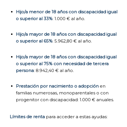
(Pincha para
desplegar más
Hijo/a menor de 18 años con discapacidad igual
información)
Las cookies de
o superior al 33%
: 1.000 € al año.
funcionalidad nos
permiten recordar tus
preferencias, para
Hijo/a mayor de 18 años con discapacidad igual
personalizar a tu
o superior al 65%
: 5.962,80 € al año.
medida determinadas
características y
opciones generales de
Hijo/a mayor de 18 años con discapacidad igual
nuestra página web,
o superior al 75% con necesidad de tercera
cada vez que accedas
persona
: 8.942,40 € al año.
a la misma (por
ejemplo, el idioma en
que se te presenta la
Prestación por nacimiento o adopción
en
información, las
familias numerosas, monoparentales o con
secciones marcadas
como favoritas, tu tipo
progenitor con discapacidad: 1.000 € anuales.
de navegador, etc.).
Por tanto, este tipo de
cookies no tienen una
Límites de renta
para acceder a estas ayudas:
finalidad publicitaria,
sino que activándolas