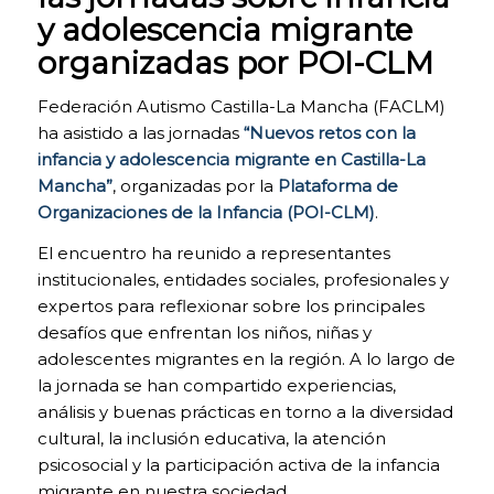
bloquear o
y adolescencia migrante
alertar de la
presencia de
organizadas por POI-CLM
este tipo de
cookies, si bien
Federación Autismo Castilla-La Mancha (FACLM)
dicho bloqueo
ha asistido a las jornadas
“Nuevos retos con la
afectará al
correcto
infancia y adolescencia migrante en Castilla-La
funcionamiento
Mancha”
, organizadas por la
Plataforma de
de las distintas
Organizaciones de la Infancia (POI-CLM)
.
funcionalidades
de nuestra
El encuentro ha reunido a representantes
página web.
institucionales, entidades sociales, profesionales y
expertos para reflexionar sobre los principales
desafíos que enfrentan los niños, niñas y
COOKIES DE
ANÁLISIS. Para
adolescentes migrantes en la región. A lo largo de
la mejora
la jornada se han compartido experiencias,
continua de
análisis y buenas prácticas en torno a la diversidad
nuestra página
cultural, la inclusión educativa, la atención
web. Puedes
activarlas o
psicosocial y la participación activa de la infancia
desactivarlas.
migrante en nuestra sociedad.