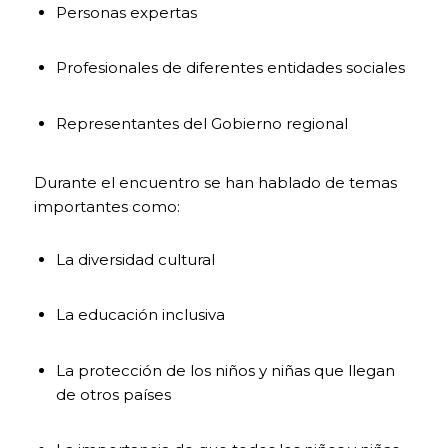
página web
Personas expertas
pueda
funcionar.
Activadas por
Profesionales de diferentes entidades sociales
defecto.
Las cookies
Representantes del Gobierno regional
técnicas son
estrictamente
necesarias para
que nuestra
Durante el encuentro se han hablado de temas
página web
importantes como:
funcione y
puedas
navegar por la
La diversidad cultural
misma. Este
tipo de cookies
La educación inclusiva
son las que,
por ejemplo,
nos permiten
La protección de los niños y niñas que llegan
identificarte,
darte acceso a
de otros países
determinadas
partes
restringidas de