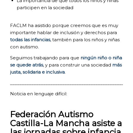
La importancia de que todos los niños y niñas
la página si
participen en la sociedad
fuese
necesario, o
recordar
FACLM ha asistido porque creemos que es muy
diferentes
importante hablar de inclusión y derechos para
opciones o
servicios ya
todas las infancias
, también para los niños y niñas
seleccionados
con autismo.
por ti, como tus
preferencias de
Seguimos trabajando para que
ningún niño o niña
privacidad. Por
se quede atrás
, y para construir una sociedad
más
ello, están
justa, solidaria e inclusiva
.
activadas por
defecto, no
___________________________________________________
siendo
necesaria tu
Noticia en lenguaje difícil:
autorización al
respecto. A
través de la
Federación Autismo
configuración
de tu
Castilla-La Mancha asiste a
navegador,
puedes
las jornadas sobre infancia