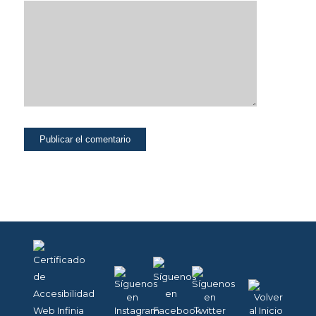
continua.
Puedes activar o
desactivar estas
cookies
marcando la
casilla
correspondiente,
estando
desactivadas por
defecto.
COOKIES DE
FUNCIONALIDAD Y
PERSONALIZACIÓN.
Para mejorar la
funcionalidad y
personalización de
nuestra página web
en base a tus
preferencias.
Puedes activarlas o
desactivarlas.