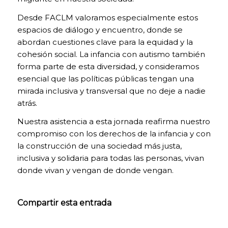
Las cookies de
análisis nos
Desde FACLM valoramos especialmente estos
permiten
espacios de diálogo y encuentro, donde se
estudiar la
abordan cuestiones clave para la equidad y la
navegación de
los usuarios de
cohesión social. La infancia con autismo también
nuestra página
forma parte de esta diversidad, y consideramos
web en general
esencial que las políticas públicas tengan una
(por ejemplo,
mirada inclusiva y transversal que no deje a nadie
qué secciones
de la página son
atrás.
las más visitadas,
qué servicios se
Nuestra asistencia a esta jornada reafirma nuestro
usan más y si
compromiso con los derechos de la infancia y con
funcionan
la construcción de una sociedad más justa,
correctamente,
inclusiva y solidaria para todas las personas, vivan
etc.). A partir de
la información
donde vivan y vengan de donde vengan.
estadística sobre
la navegación en
nuestra página
Compartir esta entrada
web, podemos
mejorar tanto el
propio