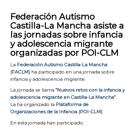
Federación Autismo
Castilla-La Mancha asiste a
las jornadas sobre infancia
y adolescencia migrante
organizadas por POI-CLM
La
Federación Autismo Castilla-La Mancha
(FACLM)
ha participado en una jornada sobre
infancia y adolescencia migrante.
La jornada se llama
“Nuevos retos con la infancia y
adolescencia migrante en Castilla-La Mancha”
.
La ha organizado la
Plataforma de
COOKIES
Organizaciones de la Infancia (POI-CLM)
.
TÉCNICAS
NECESARIAS.
En esta jornada han participado:
Para que
nuestra