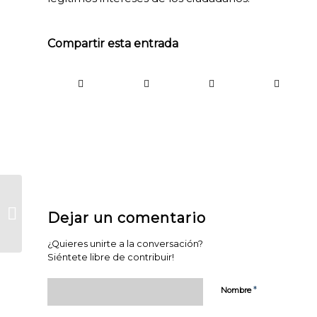
Compartir esta entrada
Aprobada la Proposición de Ley
de reforma de la Ley General de
Dejar un comentario
Derechos de...
¿Quieres unirte a la conversación?
COOKIES
Siéntete libre de contribuir!
TÉCNICAS
NECESARIAS.
*
Nombre
Para que
nuestra