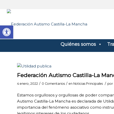
Abrir barra de herramientas
Quiénes somos
Tr
Federación Autismo Castilla-La Man
/
/
/
4 enero, 2022
0 Comentarios
en
Noticias Principales
por
Estamos orgullosos y orgullosas de poder compart
Autismo Castilla-La Mancha es declarada de Utilid
importancia del fenómeno asociativo como instrum
legítimos intereses de los ciudadanos.