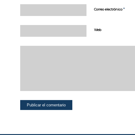
página web
pueda
*
Correo electrónico
funcionar.
Activadas por
defecto.
Web
Las cookies
técnicas son
estrictamente
necesarias para
que nuestra
página web
funcione y
puedas
navegar por la
misma. Este
tipo de cookies
son las que,
por ejemplo,
nos permiten
identificarte,
darte acceso a
determinadas
partes
restringidas de