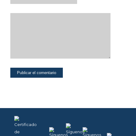
continua.
Puedes activar o
desactivar estas
cookies
marcando la
casilla
correspondiente,
estando
desactivadas por
defecto.
COOKIES DE
FUNCIONALIDAD Y
PERSONALIZACIÓN.
Para mejorar la
funcionalidad y
personalización de
nuestra página web
en base a tus
preferencias.
Puedes activarlas o
desactivarlas.