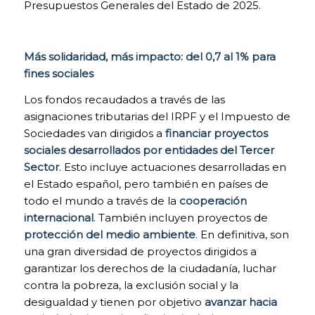
Presupuestos Generales del Estado de 2025.
la página si
fuese
necesario, o
recordar
Más solidaridad, más impacto: del 0,7 al 1% para
diferentes
fines sociales
opciones o
servicios ya
Los fondos recaudados a través de las
seleccionados
asignaciones tributarias del IRPF y el Impuesto de
por ti, como tus
Sociedades van dirigidos a
financiar proyectos
preferencias de
privacidad. Por
sociales desarrollados por entidades del Tercer
ello, están
Sector
. Esto incluye actuaciones desarrolladas en
activadas por
el Estado español, pero también en países de
defecto, no
todo el mundo a través de la
cooperación
siendo
necesaria tu
internacional
. También incluyen proyectos de
autorización al
protección del medio ambiente
. En definitiva, son
respecto. A
una gran diversidad de proyectos dirigidos a
través de la
configuración
garantizar los derechos de la ciudadanía, luchar
de tu
contra la pobreza, la exclusión social y la
navegador,
desigualdad y tienen por objetivo
avanzar hacia
puedes