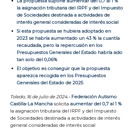
La propuesta supone aumentar del 0,7 al 1 %
la asignación tributaria del IRPF y del Impuesto
de Sociedades destinada a actividades de
interés general consideradas de interés social
Si esta propuesta se hubiera adoptado en
2023 se habría aumentado un 43 % la cuantía
recaudada, pero la repercusión en los
Presupuestos Generales del Estado habría sido
tan solo del 0,06%
El objetivo es conseguir que la propuesta
aparezca recogida en los Presupuestos
Generales del Estado de 2025
Toledo, 16 de julio de 2024.-
Federación Autismo
Castilla-La Mancha
solicita
aumentar del 0,7 al 1 %
COOKIES
la asignación tributaria del IRPF y del Impuesto
TÉCNICAS
de Sociedades destinada a actividades de interés
NECESARIAS.
Para que
general consideradas de interés social
nuestra