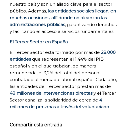
Las cookies de
nuestro país y son un aliado clave para el sector
análisis nos
público. Además,
las entidades sociales llegan, en
permiten
muchas ocasiones, allí donde no alcanzan las
estudiar la
navegación de
administraciones públicas
, garantizando derechos
los usuarios de
y facilitando el acceso a servicios fundamentales.
nuestra página
web en general
El Tercer Sector en España
(por ejemplo,
qué secciones
El Tercer Sector está formado por más de
28.000
de la página son
entidades
que representan el 1,44% del PIB
las más visitadas,
español y en el que trabajan, de manera
qué servicios se
usan más y si
remunerada, el 3,2% del total del personal
funcionan
contratado al mercado laboral español. Cada año,
correctamente,
las entidades del Tercer Sector prestan más de
etc.). A partir de
48 millones de intervenciones directas
y el Tercer
la información
estadística sobre
Sector canaliza la solidaridad de cerca de
4
la navegación en
millones de personas a través del voluntariado
nuestra página
web, podemos
mejorar tanto el
Compartir esta entrada
propio