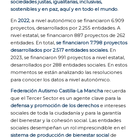
sociedades justas, igualitarias, inclusivas,
bloquear o
alertar de la
sostenibles y en paz, aquí y en todo el mundo
.
presencia de
este tipo de
En
2022
, a nivel autonómico se financiaron 6.909
cookies, si bien
proyectos, desarrollados por 2.255 entidades. A
dicho bloqueo
nivel estatal, se financiaron 887 proyectos de 262
afectará al
entidades. En total,
se financiaron 7.798 proyectos
correcto
funcionamiento
desarrollados por 2.517 entidades sociales.
En
de las distintas
2023, se financiaron 991 proyectos a nivel estatal,
funcionalidades
desarrollados por 288 entidades sociales. En estos
de nuestra
momentos se están analizando las resoluciones
página web.
para conocer los datos a nivel autonómico.
Federación Autismo Castilla-La Mancha
recuerda
COOKIES DE
que el Tercer Sector es un agente clave para la
ANÁLISIS. Para
la mejora
defensa y promoción de los derechos
e intereses
continua de
sociales de toda la ciudadanía y para la garantía
nuestra página
del bienestar y la cohesión social. Las entidades
web. Puedes
sociales desempeñan un rol imprescindible en el
activarlas o
desactivarlas.
sistema de producción de bienestar social
de