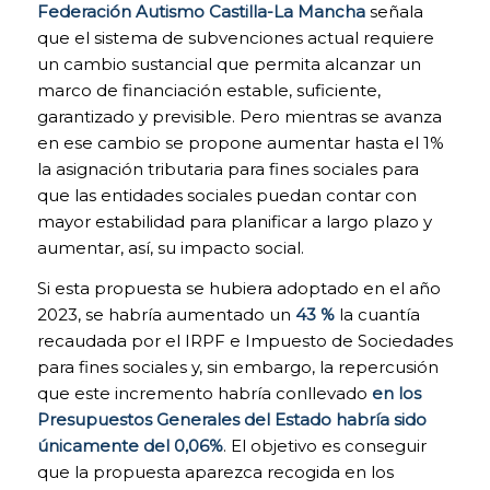
página web
Federación Autismo Castilla-La Mancha
señala
pueda
que el sistema de subvenciones actual requiere
funcionar.
un cambio sustancial que permita alcanzar un
Activadas por
marco de financiación estable, suficiente,
defecto.
garantizado y previsible. Pero mientras se avanza
Las cookies
técnicas son
en ese cambio se propone aumentar hasta el 1%
estrictamente
la asignación tributaria para fines sociales para
necesarias para
que las entidades sociales puedan contar con
que nuestra
página web
mayor estabilidad para planificar a largo plazo y
funcione y
aumentar, así, su impacto social.
puedas
navegar por la
Si esta propuesta se hubiera adoptado en el año
misma. Este
2023, se habría aumentado un
43 %
la cuantía
tipo de cookies
recaudada por el IRPF e Impuesto de Sociedades
son las que,
por ejemplo,
para fines sociales y, sin embargo, la repercusión
nos permiten
que este incremento habría conllevado
en los
identificarte,
Presupuestos Generales del Estado habría sido
darte acceso a
únicamente del 0,06%
. El objetivo es conseguir
determinadas
partes
que la propuesta aparezca recogida en los
restringidas de