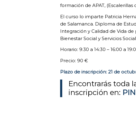
formación de APAT, (Escalerillas d
El curso lo imparte Patricia Her
de Salamanca. Diploma de Estud
Integración y Calidad de Vida de
Bienestar Social y Servicios Soci
Horario: 9:30 a 14:30 – 16:00 a 19:
Precio: 90 €
Plazo de inscripción: 21 de octu
Encontrarás toda l
inscripción en:
PI
COOKIES
TÉCNICAS
NECESARIAS.
Para que
nuestra