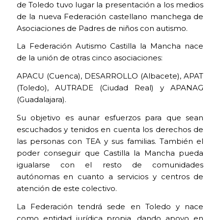
de Toledo tuvo lugar la presentación a los medios
de la nueva Federación castellano manchega de
Asociaciones de Padres de niños con autismo.
La Federación Autismo Castilla la Mancha nace
de la unión de otras cinco asociaciones:
APACU (Cuenca), DESARROLLO (Albacete), APAT
(Toledo), AUTRADE (Ciudad Real) y APANAG
(Guadalajara).
Su objetivo es aunar esfuerzos para que sean
escuchados y tenidos en cuenta los derechos de
las personas con TEA y sus familias. También el
poder conseguir que Castilla la Mancha pueda
igualarse con el resto de comunidades
autónomas en cuanto a servicios y centros de
COOKIES
TÉCNICAS
atención de este colectivo.
NECESARIAS.
Para que
La Federación tendrá sede en Toledo y nace
nuestra
como entidad jurídica propia, dando apoyo en