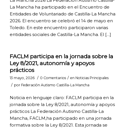
La Mancha 2026 La Federación Autismo Castilla-
funcionamiento
La Mancha ha participado en el Encuentro de
de la página
Entidades de Voluntariado de Castilla-La Mancha
como los
2026. El encuentro se celebró el 14 de mayo en
distintos
servicios que
Toledo. En este encuentro participaron varias
ofrece. Por
entidades sociales de Castilla-La Mancha. El […]
tanto, estas
cookies no
tienen una
finalidad
FACLM participa en la jornada sobre la
publicitaria, sino
Ley 8/2021, autonomía y apoyos
que únicamente
prácticos
sirven para que
nuestra página
/
/
13 mayo, 2026
0 Comentarios
en
Noticias Principales
web funcione
/
por
Federación Autismo Castilla-La Mancha
mejor,
adaptándose a
nuestros
Noticia en lenguaje claro: FACLM participa en la
usuarios en
jornada sobre la Ley 8/2021, autonomía y apoyos
general.
prácticos La Federación Autismo Castilla-La
Activándolas
Mancha, FACLM,ha participado en una jornada
contribuirás a
dicha mejora
formativa sobre la Ley 8/2021. Esta jornada se