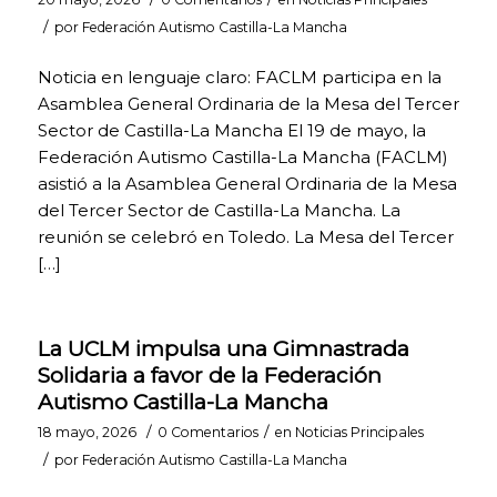
bloquear o
/
por
Federación Autismo Castilla-La Mancha
alertar de la
presencia de
este tipo de
Noticia en lenguaje claro: FACLM participa en la
cookies, si bien
Asamblea General Ordinaria de la Mesa del Tercer
dicho bloqueo
Sector de Castilla-La Mancha El 19 de mayo, la
afectará al
Federación Autismo Castilla-La Mancha (FACLM)
correcto
funcionamiento
asistió a la Asamblea General Ordinaria de la Mesa
de las distintas
del Tercer Sector de Castilla-La Mancha. La
funcionalidades
reunión se celebró en Toledo. La Mesa del Tercer
de nuestra
página web.
[…]
COOKIES DE
La UCLM impulsa una Gimnastrada
ANÁLISIS. Para
Solidaria a favor de la Federación
la mejora
continua de
Autismo Castilla-La Mancha
nuestra página
/
/
18 mayo, 2026
0 Comentarios
en
Noticias Principales
web. Puedes
/
por
Federación Autismo Castilla-La Mancha
activarlas o
desactivarlas.