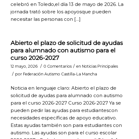
continua.
celebró en Toledo,el día 13 de mayo de 2026. La
Puedes activar o
jornada trató sobre los apoyosque pueden
desactivar estas
necesitar las personas con […]
cookies
marcando la
casilla
correspondiente,
Abierto el plazo de solicitud de ayudas
estando
desactivadas por
para alumnado con autismo para el
defecto.
curso 2026-2027
/
/
12 mayo, 2026
0 Comentarios
en
Noticias Principales
/
por
Federación Autismo Castilla-La Mancha
COOKIES DE
FUNCIONALIDAD Y
PERSONALIZACIÓN.
Noticia en lenguaje claro: Abierto el plazo de
Para mejorar la
solicitud de ayudas para alumnado con autismo
funcionalidad y
para el curso 2026-2027 Curso 2026-2027 Ya se
personalización de
pueden pedir las ayudas para estudiantescon
nuestra página web
en base a tus
necesidades específicas de apoyo educativo.
preferencias.
Estas ayudas también son para estudiantes con
Puedes activarlas o
autismo. Las ayudas son para el curso escolar
desactivarlas.