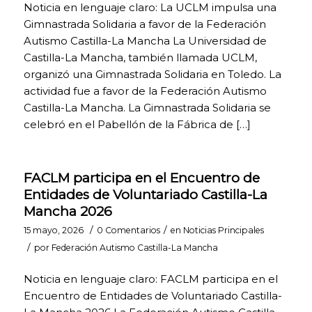
Las cookies de
Noticia en lenguaje claro: La UCLM impulsa una
análisis nos
Gimnastrada Solidaria a favor de la Federación
permiten
Autismo Castilla-La Mancha La Universidad de
estudiar la
Castilla-La Mancha, también llamada UCLM,
navegación de
los usuarios de
organizó una Gimnastrada Solidaria en Toledo. La
nuestra página
actividad fue a favor de la Federación Autismo
web en general
Castilla-La Mancha. La Gimnastrada Solidaria se
(por ejemplo,
celebró en el Pabellón de la Fábrica de […]
qué secciones
de la página son
las más visitadas,
qué servicios se
FACLM participa en el Encuentro de
usan más y si
funcionan
Entidades de Voluntariado Castilla-La
correctamente,
Mancha 2026
etc.). A partir de
la información
/
/
15 mayo, 2026
0 Comentarios
en
Noticias Principales
estadística sobre
/
por
Federación Autismo Castilla-La Mancha
la navegación en
nuestra página
Noticia en lenguaje claro: FACLM participa en el
web, podemos
Encuentro de Entidades de Voluntariado Castilla-
mejorar tanto el
propio