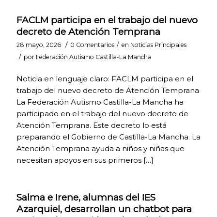
página web
pueda
FACLM participa en el trabajo del nuevo
funcionar.
decreto de Atención Temprana
Activadas por
defecto.
/
/
28 mayo, 2026
0 Comentarios
en
Noticias Principales
Las cookies
/
por
Federación Autismo Castilla-La Mancha
técnicas son
estrictamente
Noticia en lenguaje claro: FACLM participa en el
necesarias para
que nuestra
trabajo del nuevo decreto de Atención Temprana
página web
La Federación Autismo Castilla-La Mancha ha
funcione y
participado en el trabajo del nuevo decreto de
puedas
Atención Temprana. Este decreto lo está
navegar por la
misma. Este
preparando el Gobierno de Castilla-La Mancha. La
tipo de cookies
Atención Temprana ayuda a niños y niñas que
son las que,
necesitan apoyos en sus primeros […]
por ejemplo,
nos permiten
identificarte,
darte acceso a
Salma e Irene, alumnas del IES
determinadas
Azarquiel, desarrollan un chatbot para
partes
restringidas de