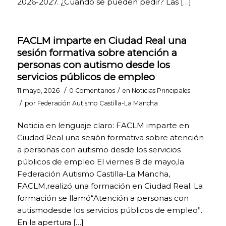
2026-2027. ¿Cuándo se pueden pedir? Las […]
(Pincha para
desplegar más
información)
Las cookies de
FACLM imparte en Ciudad Real una
funcionalidad nos
permiten recordar tus
sesión formativa sobre atención a
preferencias, para
personas con autismo desde los
personalizar a tu
servicios públicos de empleo
medida determinadas
características y
/
/
11 mayo, 2026
0 Comentarios
en
Noticias Principales
opciones generales de
/
por
Federación Autismo Castilla-La Mancha
nuestra página web,
cada vez que accedas
Noticia en lenguaje claro: FACLM imparte en
a la misma (por
ejemplo, el idioma en
Ciudad Real una sesión formativa sobre atención
que se te presenta la
a personas con autismo desde los servicios
información, las
públicos de empleo El viernes 8 de mayo,la
secciones marcadas
Federación Autismo Castilla-La Mancha,
como favoritas, tu tipo
de navegador, etc.).
FACLM,realizó una formación en Ciudad Real. La
Por tanto, este tipo de
formación se llamó“Atención a personas con
cookies no tienen una
autismodesde los servicios públicos de empleo”.
finalidad publicitaria,
En la apertura […]
sino que activándolas