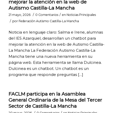
mejorar la atención en la web de
la página si
Autismo Castilla-La Mancha
fuese
necesario, o
/
/
21 mayo, 2026
0 Comentarios
en
Noticias Principales
recordar
/
por
Federación Autismo Castilla-La Mancha
diferentes
opciones o
Noticia en lenguaje claro: Salma e Irene, alumnas
servicios ya
del IES Azarquiel, desarrollan un chatbot para
seleccionados
por ti, como tus
mejorar la atención en la web de Autismo Castilla-
preferencias de
La Mancha La Federación Autismo Castilla-La
privacidad. Por
Mancha tiene una nueva herramienta en su
ello, están
activadas por
página web. Esta herramienta se llama Dulcinea.
defecto, no
Dulcinea es un chatbot. Un chatbot es un
siendo
programa que responde preguntas […]
necesaria tu
autorización al
respecto. A
través de la
FACLM participa en la Asamblea
configuración
General Ordinaria de la Mesa del Tercer
de tu
navegador,
Sector de Castilla-La Mancha
puedes
/
/
20 mayo, 2026
0 Comentarios
en
Noticias Principales