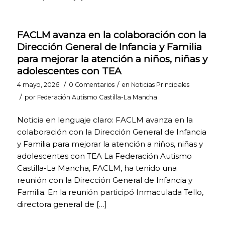
mejorarás la
funcionalidad de la
página web (por
FACLM avanza en la colaboración con la
ejemplo, adaptándose
a tu tipo de
Dirección General de Infancia y Familia
navegador) y la
para mejorar la atención a niños, niñas y
personalización de la
adolescentes con TEA
misma en base a tus
preferencias (por
/
/
4 mayo, 2026
0 Comentarios
en
Noticias Principales
ejemplo, presentando
/
por
Federación Autismo Castilla-La Mancha
la información en el
idioma que hayas
Noticia en lenguaje claro: FACLM avanza en la
escogido en anteriores
ocasiones), lo cual
colaboración con la Dirección General de Infancia
contribuirá a la
y Familia para mejorar la atención a niños, niñas y
facilidad, usabilidad y
adolescentes con TEA La Federación Autismo
comodidad de nuestra
Castilla-La Mancha, FACLM, ha tenido una
página durante tu
navegación. Puedes
reunión con la Dirección General de Infancia y
activar o desactivar
Familia. En la reunión participó Inmaculada Tello,
estas cookies
directora general de […]
marcando la casilla
correspondiente,