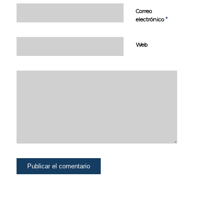
bloquear o
Correo
alertar de la
*
electrónico
presencia de
este tipo de
cookies, si bien
Web
dicho bloqueo
afectará al
correcto
funcionamiento
de las distintas
funcionalidades
de nuestra
página web.
COOKIES DE
ANÁLISIS. Para
la mejora
continua de
nuestra página
web. Puedes
activarlas o
desactivarlas.