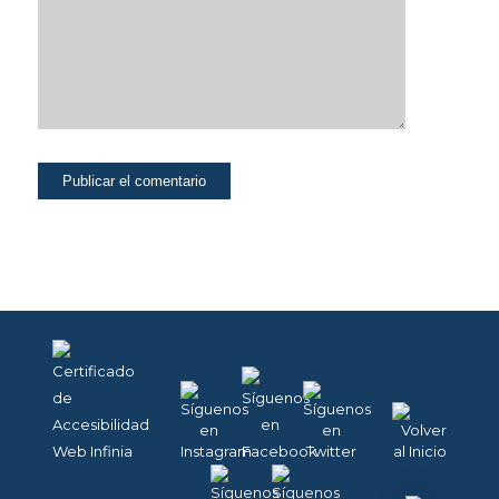
bloquear o
alertar de la
presencia de
este tipo de
cookies, si bien
dicho bloqueo
afectará al
correcto
funcionamiento
de las distintas
funcionalidades
de nuestra
página web.
COOKIES DE
ANÁLISIS. Para
la mejora
continua de
nuestra página
web. Puedes
activarlas o
desactivarlas.