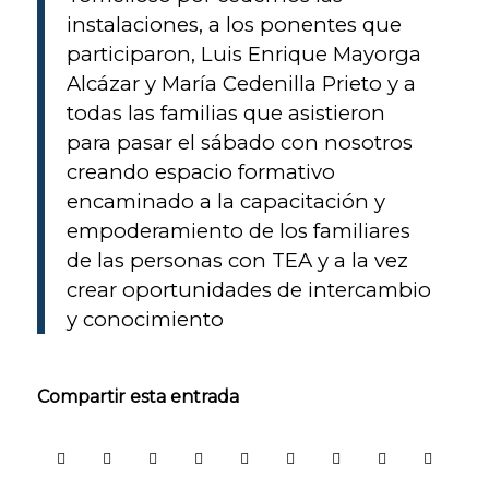
página web
instalaciones, a los ponentes que
pueda
funcionar.
participaron, Luis Enrique Mayorga
Activadas por
Alcázar y María Cedenilla Prieto y a
defecto.
todas las familias que asistieron
Las cookies
técnicas son
para pasar el sábado con nosotros
estrictamente
creando espacio formativo
necesarias para
que nuestra
encaminado a la capacitación y
página web
empoderamiento de los familiares
funcione y
de las personas con TEA y a la vez
puedas
navegar por la
crear oportunidades de intercambio
misma. Este
y conocimiento
tipo de cookies
son las que,
por ejemplo,
nos permiten
Compartir esta entrada
identificarte,
darte acceso a
determinadas
partes
restringidas de