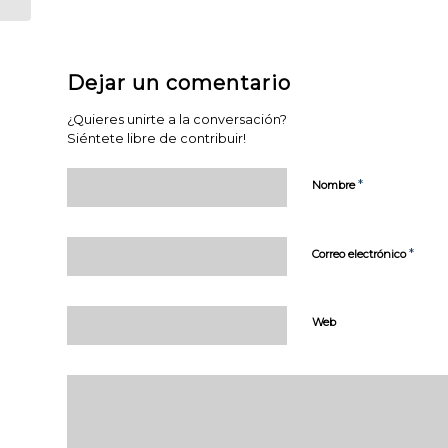
página web
pueda
funcionar.
Activadas por
Dejar un comentario
defecto.
Las cookies
¿Quieres unirte a la conversación?
técnicas son
Siéntete libre de contribuir!
estrictamente
necesarias para
que nuestra
*
Nombre
página web
funcione y
puedas
*
Correo electrónico
navegar por la
misma. Este
tipo de cookies
son las que,
Web
por ejemplo,
nos permiten
identificarte,
darte acceso a
determinadas
partes
restringidas de