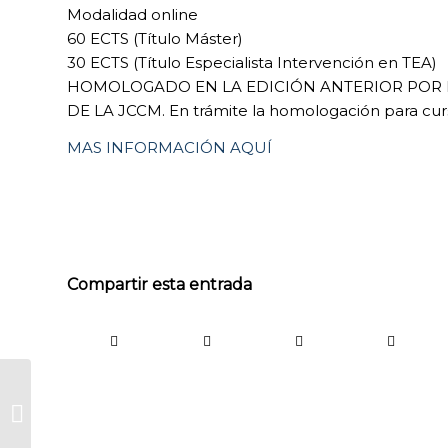
Modalidad online
60 ECTS (Título Máster)
30 ECTS (Título Especialista Intervención en TEA)
HOMOLOGADO EN LA EDICIÓN ANTERIOR POR L
DE LA JCCM. En trámite la homologación para cur
MAS INFORMACIÓN AQUÍ
Compartir esta entrada
COOKIES
TÉCNICAS
‼️️Reunión hoy de la Junta
NECESARIAS.
Directiva del @CERMICLM ,
Para que
analizando y compartiendo...
nuestra