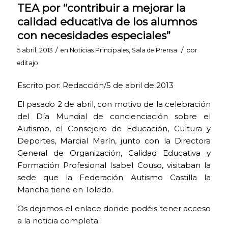
página web
TEA por “contribuir a mejorar la
pueda
calidad educativa de los alumnos
funcionar.
con necesidades especiales”
Activadas por
defecto.
/
/
5 abril, 2013
en
Noticias Principales
,
Sala de Prensa
por
Las cookies
editajo
técnicas son
estrictamente
necesarias para
Escrito por: Redacción/5 de abril de 2013
que nuestra
página web
El pasado 2 de abril, con motivo de la celebración
funcione y
del Día Mundial de concienciación sobre el
puedas
Autismo, el Consejero de Educación, Cultura y
navegar por la
Deportes, Marcial Marín, junto con la Directora
misma. Este
tipo de cookies
General de Organización, Calidad Educativa y
son las que,
Formación Profesional Isabel Couso, visitaban la
por ejemplo,
sede que la Federación Autismo Castilla la
nos permiten
identificarte,
Mancha tiene en Toledo.
darte acceso a
Os dejamos el enlace donde podéis tener acceso
determinadas
partes
a la noticia completa:
restringidas de