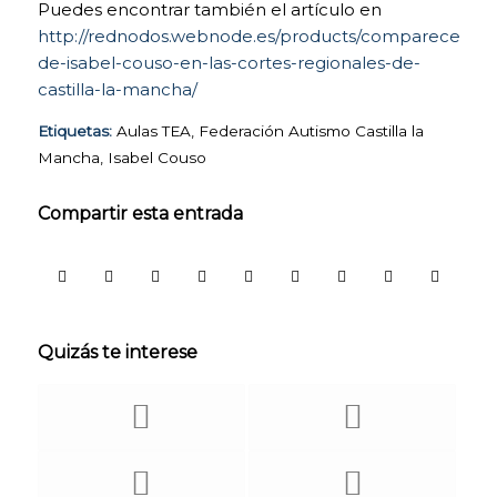
Las cookies de
Puedes encontrar también el artículo en
análisis nos
http://rednodos.webnode.es/products/comparecencia
permiten
de-isabel-couso-en-las-cortes-regionales-de-
estudiar la
castilla-la-mancha/
navegación de
los usuarios de
Etiquetas:
Aulas TEA
,
Federación Autismo Castilla la
nuestra página
web en general
Mancha
,
Isabel Couso
(por ejemplo,
qué secciones
Compartir esta entrada
de la página son
las más visitadas,
qué servicios se
usan más y si
funcionan
correctamente,
etc.). A partir de
Quizás te interese
la información
estadística sobre
la navegación en
nuestra página
web, podemos
mejorar tanto el
propio