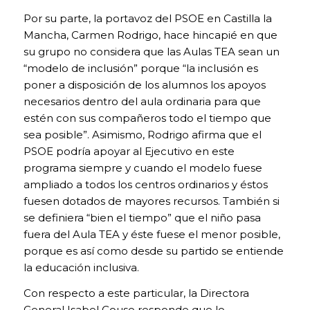
la página si
Por su parte, la portavoz del PSOE en Castilla la
fuese
Mancha, Carmen Rodrigo, hace hincapié en que
necesario, o
su grupo no considera que las Aulas TEA sean un
recordar
diferentes
“modelo de inclusión” porque “la inclusión es
opciones o
poner a disposición de los alumnos los apoyos
servicios ya
necesarios dentro del aula ordinaria para que
seleccionados
estén con sus compañeros todo el tiempo que
por ti, como tus
preferencias de
sea posible”. Asimismo, Rodrigo afirma que el
privacidad. Por
PSOE podría apoyar al Ejecutivo en este
ello, están
programa siempre y cuando el modelo fuese
activadas por
defecto, no
ampliado a todos los centros ordinarios y éstos
siendo
fuesen dotados de mayores recursos. También si
necesaria tu
se definiera “bien el tiempo” que el niño pasa
autorización al
fuera del Aula TEA y éste fuese el menor posible,
respecto. A
través de la
porque es así como desde su partido se entiende
configuración
la educación inclusiva.
de tu
navegador,
Con respecto a este particular, la Directora
puedes
General Isabel Couso responde que lo