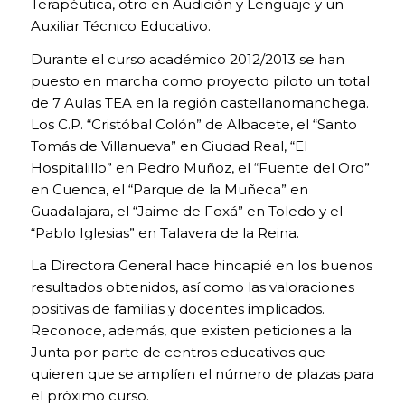
Terapéutica, otro en Audición y Lenguaje y un
página web
Auxiliar Técnico Educativo.
pueda
funcionar.
Durante el curso académico 2012/2013 se han
Activadas por
defecto.
puesto en marcha como proyecto piloto un total
Las cookies
de 7 Aulas TEA en la región castellanomanchega.
técnicas son
Los C.P. “Cristóbal Colón” de Albacete, el “Santo
estrictamente
Tomás de Villanueva” en Ciudad Real, “El
necesarias para
que nuestra
Hospitalillo” en Pedro Muñoz, el “Fuente del Oro”
página web
en Cuenca, el “Parque de la Muñeca” en
funcione y
Guadalajara, el “Jaime de Foxá” en Toledo y el
puedas
“Pablo Iglesias” en Talavera de la Reina.
navegar por la
misma. Este
La Directora General hace hincapié en los buenos
tipo de cookies
son las que,
resultados obtenidos, así como las valoraciones
por ejemplo,
positivas de familias y docentes implicados.
nos permiten
Reconoce, además, que existen peticiones a la
identificarte,
Junta por parte de centros educativos que
darte acceso a
determinadas
quieren que se amplíen el número de plazas para
partes
el próximo curso.
restringidas de