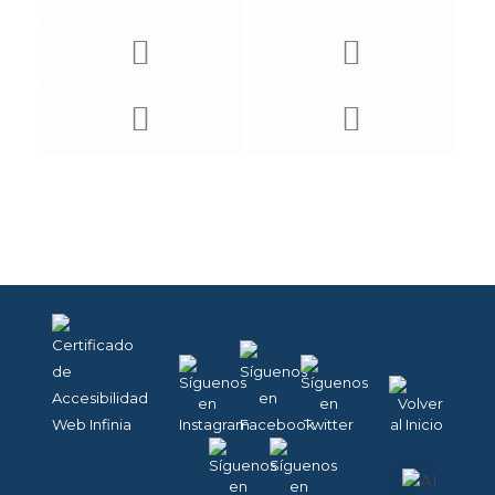
funcionamiento
de la página
como los
distintos
servicios que
ofrece. Por
tanto, estas
cookies no
tienen una
finalidad
publicitaria, sino
que únicamente
sirven para que
nuestra página
web funcione
mejor,
adaptándose a
nuestros
usuarios en
general.
Activándolas
contribuirás a
dicha mejora