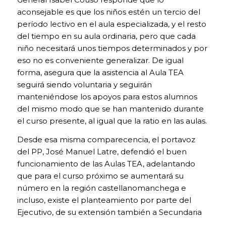
bloquear o
aconsejable es que los niños estén un tercio del
alertar de la
presencia de
período lectivo en el aula especializada, y el resto
este tipo de
del tiempo en su aula ordinaria, pero que cada
cookies, si bien
niño necesitará unos tiempos determinados y por
dicho bloqueo
eso no es conveniente generalizar. De igual
afectará al
correcto
forma, asegura que la asistencia al Aula TEA
funcionamiento
seguirá siendo voluntaria y seguirán
de las distintas
manteniéndose los apoyos para estos alumnos
funcionalidades
del mismo modo que se han mantenido durante
de nuestra
página web.
el curso presente, al igual que la ratio en las aulas.
Desde esa misma comparecencia, el portavoz
del PP, José Manuel Latre, defendió el buen
COOKIES DE
ANÁLISIS. Para
funcionamiento de las Aulas TEA, adelantando
la mejora
que para el curso próximo se aumentará su
continua de
número en la región castellanomanchega e
nuestra página
incluso, existe el planteamiento por parte del
web. Puedes
activarlas o
Ejecutivo, de su extensión también a Secundaria
desactivarlas.