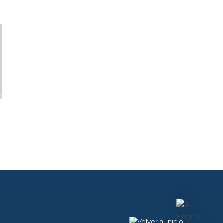
A+
a-