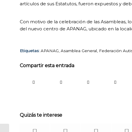
artículos de sus Estatutos, fueron expuestos y deb
Con motivo de la celebración de las Asambleas, los
del nuevo centro de APANAG, ubicado en la locali
Etiquetas:
APANAG
,
Asamblea General
,
Federación Auti
Compartir esta entrada
COOKIES
TÉCNICAS
Quizás te interese
NECESARIAS.
Para que
nuestra