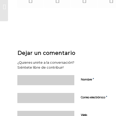
página web
I Jornada de Sensibilización sobre
pueda
TEA
funcionar.
Activadas por
defecto.
Las cookies
técnicas son
estrictamente
necesarias para
que nuestra
página web
Dejar un comentario
funcione y
puedas
¿Quieres unirte a la conversación?
navegar por la
Siéntete libre de contribuir!
misma. Este
tipo de cookies
*
Nombre
son las que,
por ejemplo,
nos permiten
identificarte,
*
Correo electrónico
darte acceso a
determinadas
partes
Web
restringidas de