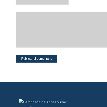
la página si
fuese
necesario, o
recordar
diferentes
opciones o
servicios ya
seleccionados
por ti, como tus
preferencias de
privacidad. Por
ello, están
activadas por
defecto, no
siendo
necesaria tu
autorización al
respecto. A
través de la
configuración
de tu
navegador,
puedes