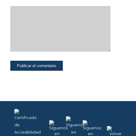
página web
pueda
funcionar.
Activadas por
defecto.
Las cookies
técnicas son
estrictamente
necesarias para
que nuestra
página web
funcione y
puedas
navegar por la
misma. Este
tipo de cookies
son las que,
por ejemplo,
nos permiten
identificarte,
darte acceso a
determinadas
partes
restringidas de