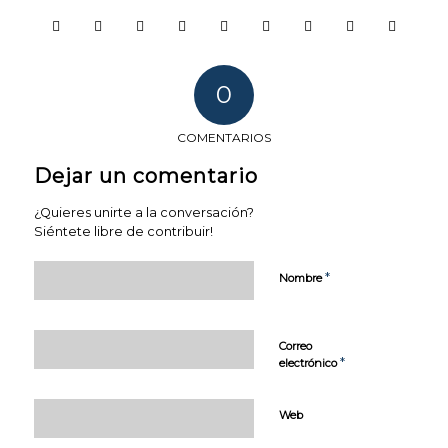
0
COMENTARIOS
Dejar un comentario
¿Quieres unirte a la conversación?
Siéntete libre de contribuir!
*
Nombre
Correo
COOKIES
*
electrónico
TÉCNICAS
NECESARIAS.
Web
Para que
nuestra