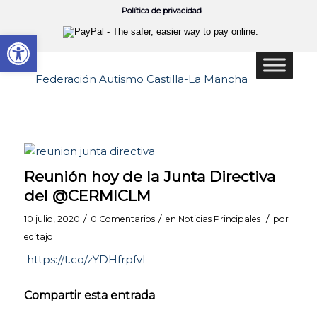
Política de privacidad
Abrir barra de herramientas
Reunión hoy de la Junta Directiva
del @CERMICLM
/
/
/
10 julio, 2020
0 Comentarios
en
Noticias Principales
por
editajo
https://t.co/zYDHfrpfvI
Compartir esta entrada