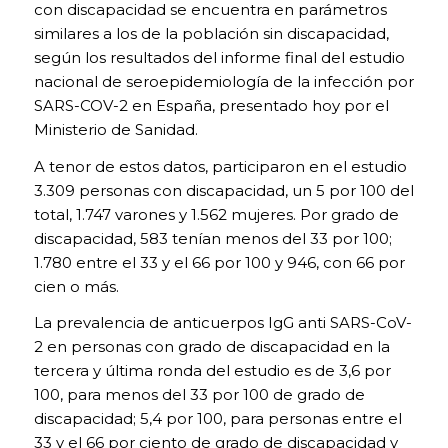
con discapacidad se encuentra en parámetros
similares a los de la población sin discapacidad,
según los resultados del informe final del estudio
nacional de seroepidemiología de la infección por
SARS-COV-2 en España, presentado hoy por el
Ministerio de Sanidad.
A tenor de estos datos, participaron en el estudio
3.309 personas con discapacidad, un 5 por 100 del
total, 1.747 varones y 1.562 mujeres. Por grado de
discapacidad, 583 tenían menos del 33 por 100;
1.780 entre el 33 y el 66 por 100 y 946, con 66 por
cien o más.
La prevalencia de anticuerpos IgG anti SARS-CoV-
2 en personas con grado de discapacidad en la
COOKIES
tercera y última ronda del estudio es de 3,6 por
TÉCNICAS
100, para menos del 33 por 100 de grado de
NECESARIAS.
discapacidad; 5,4 por 100, para personas entre el
Para que
nuestra
33 y el 66 por ciento de grado de discapacidad y