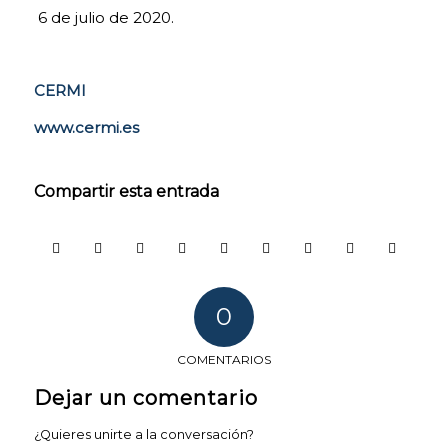
6 de julio de 2020.
la página si
fuese
necesario, o
recordar
CERMI
diferentes
opciones o
www.cermi.es
servicios ya
seleccionados
por ti, como tus
preferencias de
Compartir esta entrada
privacidad. Por
ello, están
activadas por
defecto, no
siendo
necesaria tu
0
autorización al
respecto. A
COMENTARIOS
través de la
configuración
Dejar un comentario
de tu
navegador,
¿Quieres unirte a la conversación?
puedes