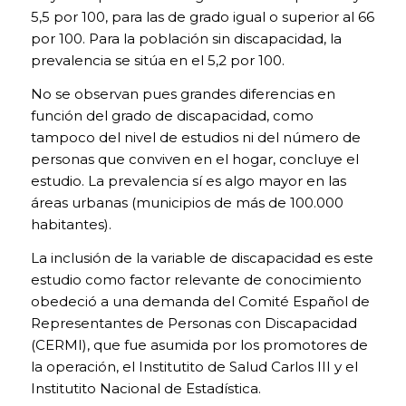
página web
5,5 por 100, para las de grado igual o superior al 66
pueda
por 100. Para la población sin discapacidad, la
funcionar.
Activadas por
prevalencia se sitúa en el 5,2 por 100.
defecto.
No se observan pues grandes diferencias en
Las cookies
técnicas son
función del grado de discapacidad, como
estrictamente
tampoco del nivel de estudios ni del número de
necesarias para
personas que conviven en el hogar, concluye el
que nuestra
estudio. La prevalencia sí es algo mayor en las
página web
funcione y
áreas urbanas (municipios de más de 100.000
puedas
habitantes).
navegar por la
misma. Este
La inclusión de la variable de discapacidad es este
tipo de cookies
estudio como factor relevante de conocimiento
son las que,
obedeció a una demanda del Comité Español de
por ejemplo,
nos permiten
Representantes de Personas con Discapacidad
identificarte,
(CERMI), que fue asumida por los promotores de
darte acceso a
la operación, el Institutito de Salud Carlos III y el
determinadas
Institutito Nacional de Estadística.
partes
restringidas de